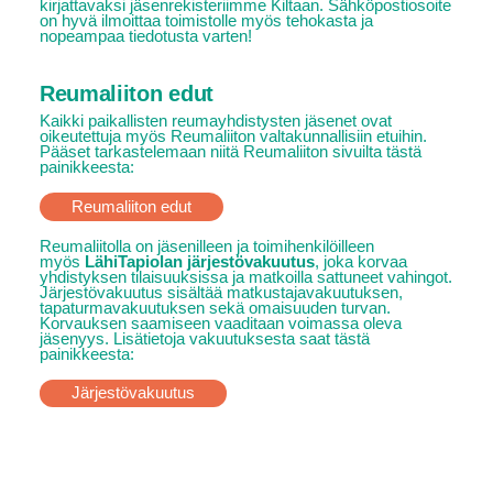
kirjattavaksi jäsenrekisteriimme Kiltaan. Sähköpostiosoite
on hyvä ilmoittaa toimistolle myös tehokasta ja
nopeampaa tiedotusta varten!
Reumaliiton edut
Kaikki paikallisten reumayhdistysten jäsenet ovat
oikeutettuja myös Reumaliiton valtakunnallisiin etuihin.
Pääset tarkastelemaan niitä Reumaliiton sivuilta tästä
painikkeesta:
Reumaliiton edut
Reumaliitolla on jäsenilleen ja toimihenkilöilleen
myös
LähiTapiolan järjestövakuutus
, joka korvaa
yhdistyksen tilaisuuksissa ja matkoilla sattuneet vahingot.
Järjestövakuutus sisältää matkustajavakuutuksen,
tapaturmavakuutuksen sekä omaisuuden turvan.
Korvauksen saamiseen vaaditaan voimassa oleva
jäsenyys. Lisätietoja vakuutuksesta saat tästä
painikkeesta:
Järjestövakuutus