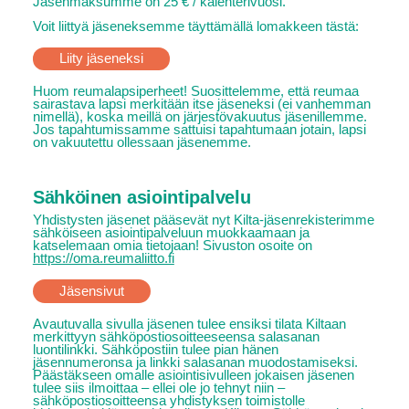
Jäsenmaksumme on 25 € / kalenterivuosi.
Voit liittyä jäseneksemme täyttämällä lomakkeen tästä:
Liity jäseneksi
Huom reumalapsiperheet! Suosittelemme, että reumaa
sairastava lapsi merkitään itse jäseneksi (ei vanhemman
nimellä), koska meillä on järjestövakuutus jäsenillemme.
Jos tapahtumissamme sattuisi tapahtumaan jotain, lapsi
on vakuutettu ollessaan jäsenemme.
Sähköinen asiointipalvelu
Yhdistysten jäsenet pääsevät nyt Kilta-jäsenrekisterimme
sähköiseen asiointipalveluun muokkaamaan ja
katselemaan omia tietojaan! Sivuston osoite on
https://oma.reumaliitto.fi
Jäsensivut
Avautuvalla sivulla jäsenen tulee ensiksi tilata Kiltaan
merkittyyn sähköpostiosoitteeseensa salasanan
luontilinkki. Sähköpostiin tulee pian hänen
jäsennumeronsa ja linkki salasanan muodostamiseksi.
Päästäkseen omalle asiointisivulleen jokaisen jäsenen
tulee siis ilmoittaa – ellei ole jo tehnyt niin –
sähköpostiosoitteensa yhdistyksen toimistolle