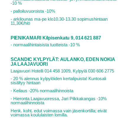
-10 %
- palloiluvuoroista -10%
- arkilounas ma-pe klo10.30-13.30 sopimushintaan
11,30€/hlö
PIENIKAMARI Kilpisenkatu 9, 014 621 887
- normaalihintaisista tuotteista -10 %
SCANDIC KYLPYLÄT: AULANKO, EDEN NOKIA
JA LAAJAVUORI
Laajavuori Hotelli 014 458 1009, Kylpylä 030 606 2775
- 20 % alennus kylpylöiden kertalipuista! Kuntosali
sisältyy hintaan
- Keilaus -20% normaalihinnoista
- Hieronta Laajavuoressa, Jari Pilkkakangas -10%
normaalihinnoista
Henk. koht. edut voimassa vain jäsenkortilla; eivät
voimassa koululaisten lomilla.