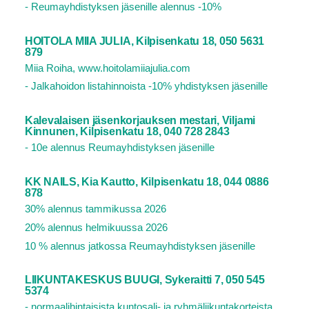
- Reumayhdistyksen jäsenille alennus -10%
HOITOLA MIIA JULIA, Kilpisenkatu 18, 050 5631
879
Miia Roiha, www.hoitolamiiajulia.com
- Jalkahoidon listahinnoista -10% yhdistyksen jäsenille
Kalevalaisen jäsenkorjauksen mestari, Viljami
Kinnunen, Kilpisenkatu 18, 040 728 2843
- 10e alennus Reumayhdistyksen jäsenille
KK NAILS, Kia Kautto, Kilpisenkatu 18, 044 0886
878
30% alennus tammikussa 2026
20% alennus helmikuussa 2026
10 % alennus jatkossa Reumayhdistyksen jäsenille
LIIKUNTAKESKUS BUUGI, Sykeraitti 7, 050 545
5374
- normaalihintaisista kuntosali- ja ryhmäliikuntakorteista