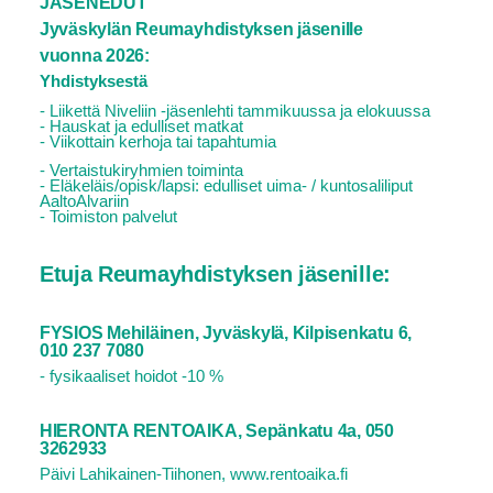
JÄSENEDUT
Jyväskylän Reumayhdistyksen jäsenille
vuonna 2026:
Yhdistyksestä
- Liikettä Niveliin -jäsenlehti tammikuussa ja elokuussa
- Hauskat ja edulliset matkat
- Viikottain kerhoja tai tapahtumia
- Vertaistukiryhmien toiminta
- Eläkeläis/opisk/lapsi: edulliset uima- / kuntosaliliput
AaltoAlvariin
- Toimiston palvelut
Etuja Reumayhdistyksen jäsenille:
FYSIOS Mehiläinen, Jyväskylä, Kilpisenkatu 6,
010 237 7080
- fysikaaliset hoidot -10 %
HIERONTA RENTOAIKA, Sepänkatu 4a, 050
3262933
Päivi Lahikainen-Tiihonen, www.rentoaika.fi